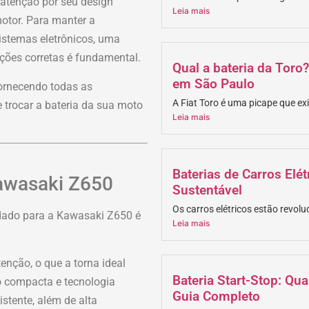
atenção por seu design
Leia mais
motor. Para manter a
istemas eletrônicos, uma
ações corretas é fundamental.
Qual a bateria da Toro
em São Paulo
 fornecendo todas as
A Fiat Toro é uma picape que exi
 trocar a bateria da sua moto
Leia mais
Baterias de Carros Elé
awasaki Z650
Sustentável
Os carros elétricos estão revolu
dado para a Kawasaki Z650 é
Leia mais
enção, o que a torna ideal
Bateria Start-Stop: Qu
 compacta e tecnologia
Guia Completo
stente, além de alta