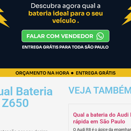
ual Bateria
VEJA TAMBÉ
 Z650
Qual a bateria do Aud
rápida em São Paulo
O Audi R8 é o ápice da engenhar