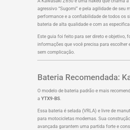
A Kawasaki Z650 é uma naked que chama a 
agressivo “Sugomi” e pela agilidade de seu 
performance e a confiabilidade de todos os s
bateria de alta qualidade e com as especific
Este guia foi feito para ser direto e objetivo,
informações que você precisa para escolher e
sem complicação.
Bateria Recomendada: K
O modelo de bateria padrão e mais recomen
a
YTX9-BS
.
Essa bateria é selada (VRLA) e livre de manut
para motocicletas modernas. Sua construção
avançada garantem uma partida forte e consi