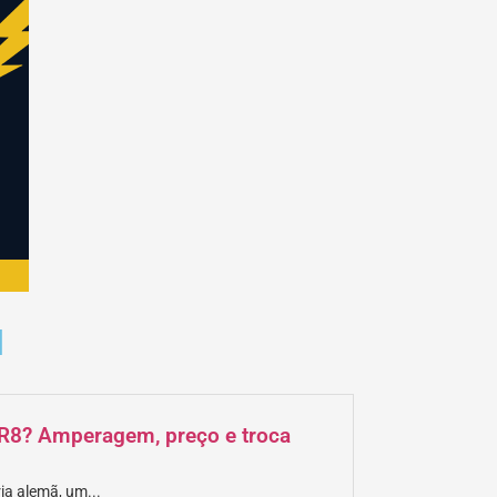
M
i R8? Amperagem, preço e troca
ia alemã, um...