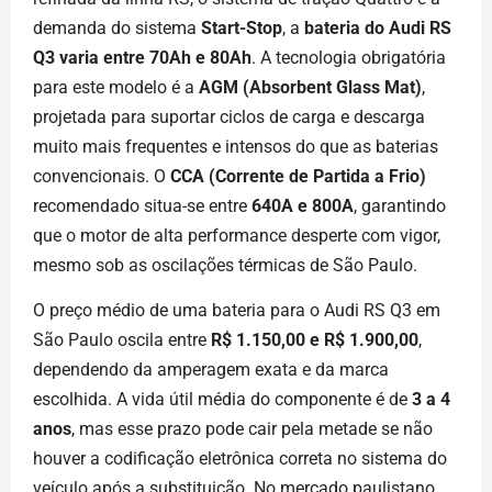
demanda do sistema
Start-Stop
, a
bateria do Audi RS
Q3 varia entre 70Ah e 80Ah
. A tecnologia obrigatória
para este modelo é a
AGM (Absorbent Glass Mat)
,
projetada para suportar ciclos de carga e descarga
muito mais frequentes e intensos do que as baterias
convencionais. O
CCA (Corrente de Partida a Frio)
recomendado situa-se entre
640A e 800A
, garantindo
que o motor de alta performance desperte com vigor,
mesmo sob as oscilações térmicas de São Paulo.
O preço médio de uma bateria para o Audi RS Q3 em
São Paulo oscila entre
R$ 1.150,00 e R$ 1.900,00
,
dependendo da amperagem exata e da marca
escolhida. A vida útil média do componente é de
3 a 4
anos
, mas esse prazo pode cair pela metade se não
houver a codificação eletrônica correta no sistema do
veículo após a substituição. No mercado paulistano,