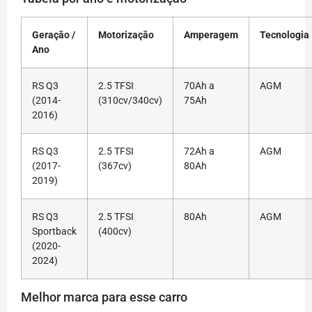
Geração /
Motorização
Amperagem
Tecnologia
Ano
RS Q3
2.5 TFSI
70Ah a
AGM
(2014-
(310cv/340cv)
75Ah
2016)
RS Q3
2.5 TFSI
72Ah a
AGM
(2017-
(367cv)
80Ah
2019)
RS Q3
2.5 TFSI
80Ah
AGM
Sportback
(400cv)
(2020-
2024)
Melhor marca para esse carro