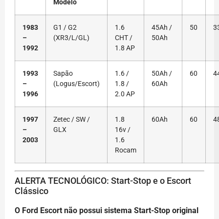
Modelo
1983
G1 / G2
1.6
45Ah /
50
3
–
(XR3/L/GL)
CHT /
50Ah
1992
1.8 AP
1993
Sapão
1.6 /
50Ah /
60
4
–
(Logus/Escort)
1.8 /
60Ah
1996
2.0 AP
1997
Zetec / SW /
1.8
60Ah
60
4
–
GLX
16v /
2003
1.6
Rocam
ALERTA TECNOLÓGICO: Start-Stop e o Escort
Clássico
O Ford Escort não possui sistema Start-Stop original