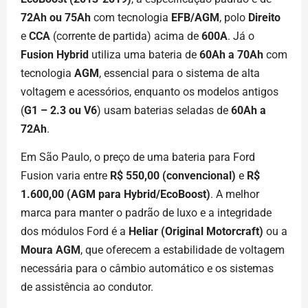
72Ah ou 75Ah
com tecnologia
EFB/AGM
, polo
Direito
e
CCA
(corrente de partida) acima de
600A
. Já o
Fusion Hybrid
utiliza uma bateria de
60Ah a 70Ah
com
tecnologia
AGM
, essencial para o sistema de alta
voltagem e acessórios, enquanto os modelos antigos
(
G1 – 2.3 ou V6
) usam baterias seladas de
60Ah a
72Ah
.
Em São Paulo, o preço de uma bateria para Ford
Fusion varia entre
R$ 550,00 (convencional)
e
R$
1.600,00 (AGM para Hybrid/EcoBoost)
. A melhor
marca para manter o padrão de luxo e a integridade
dos módulos Ford é a
Heliar (Original Motorcraft)
ou a
Moura AGM
, que oferecem a estabilidade de voltagem
necessária para o câmbio automático e os sistemas
de assistência ao condutor.