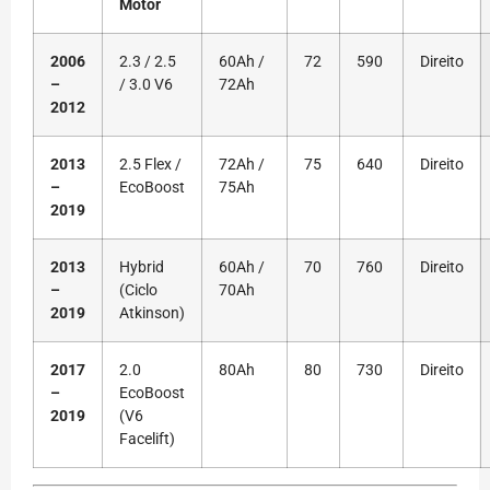
Motor
2006
2.3 / 2.5
60Ah /
72
590
Direito
–
/ 3.0 V6
72Ah
2012
2013
2.5 Flex /
72Ah /
75
640
Direito
–
EcoBoost
75Ah
2019
2013
Hybrid
60Ah /
70
760
Direito
–
(Ciclo
70Ah
2019
Atkinson)
2017
2.0
80Ah
80
730
Direito
–
EcoBoost
2019
(V6
Facelift)