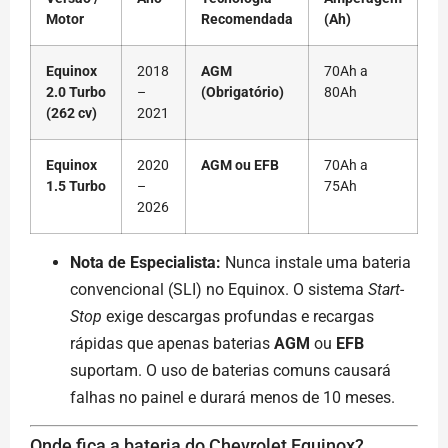
Motor
Recomendada
(Ah)
Equinox
2018
AGM
70Ah a
2.0 Turbo
–
(Obrigatório)
80Ah
(262 cv)
2021
Equinox
2020
AGM ou EFB
70Ah a
1.5 Turbo
–
75Ah
2026
Nota de Especialista:
Nunca instale uma bateria
convencional (SLI) no Equinox. O sistema
Start-
Stop
exige descargas profundas e recargas
rápidas que apenas baterias
AGM
ou
EFB
suportam. O uso de baterias comuns causará
falhas no painel e durará menos de 10 meses.
Onde fica a bateria do Chevrolet Equinox?