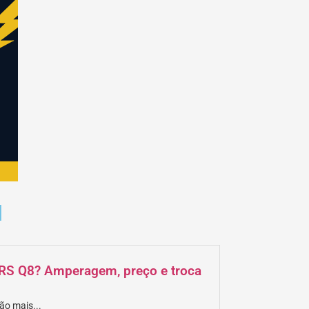
M
i RS Q8? Amperagem, preço e troca
ão mais...