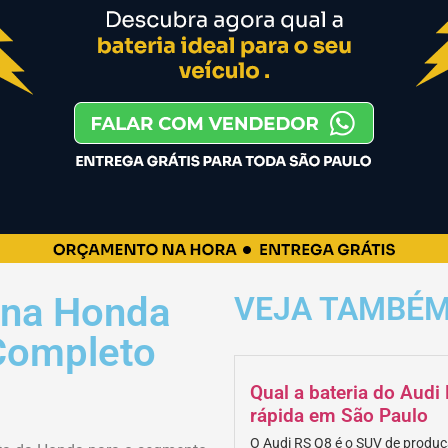
r na Honda
VEJA TAMBÉ
Completo
Qual a bateria do Aud
rápida em São Paulo
O Audi RS Q8 é o SUV de produç