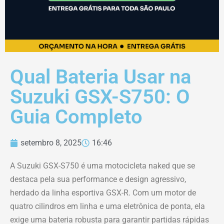
Qual Bateria Usar na
Suzuki GSX-S750: O
Guia Completo
setembro 8, 2025
16:46
A Suzuki GSX-S750 é uma motocicleta naked que se
destaca pela sua performance e design agressivo,
herdado da linha esportiva GSX-R. Com um motor de
quatro cilindros em linha e uma eletrônica de ponta, ela
exige uma bateria robusta para garantir partidas rápidas