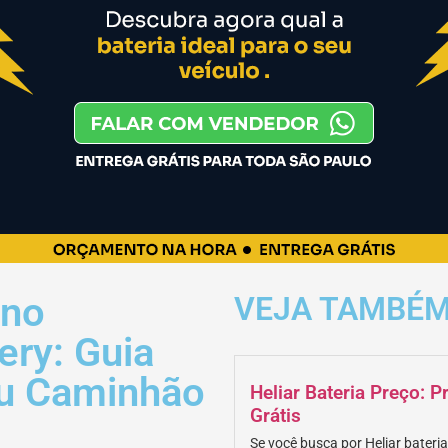
 no
VEJA TAMBÉ
ery: Guia
eu Caminhão
Heliar Bateria Preço: 
Grátis
Se você busca por Heliar bateria