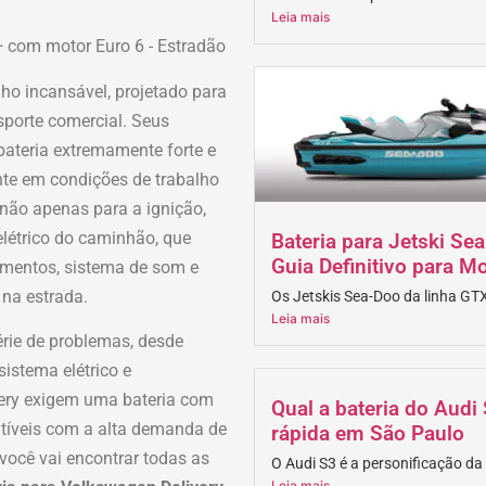
Leia mais
ho incansável, projetado para
sporte comercial. Seus
bateria extremamente forte e
ente em condições de trabalho
 não apenas para a ignição,
létrico do caminhão, que
Bateria para Jetski Se
Guia Definitivo para M
rumentos, sistema de som e
 na estrada.
Os Jetskis Sea-Doo da linha GTX 
Leia mais
érie de problemas, desde
sistema elétrico e
very exigem uma bateria com
Qual a bateria do Aud
tíveis com a alta demanda de
rápida em São Paulo
 você vai encontrar todas as
O Audi S3 é a personificação da 
Leia mais