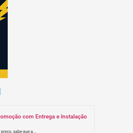
M
Promoção com Entrega e Instalação
 preço, sabe que a...